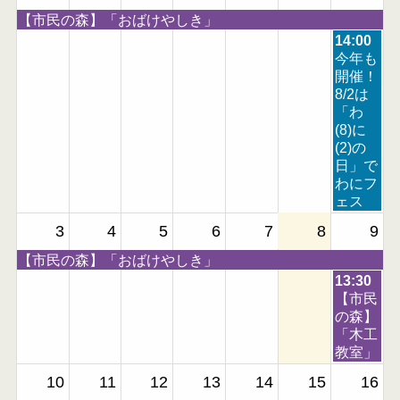
土
【市民の森】「おばけやしき」
曜
日
14:00
日,
曜
今年も
7
日,
開催！
月
8
8/2は
1
月
「わ
8
2
(8)に
t
n
(2)の
h
d
日」で
2
2
わにフ
0
0
ェス
2
2
3
4
5
6
7
8
9
6
6
土
【市民の森】「おばけやしき」
曜
日
13:30
日,
曜
【市民
7
日,
の森】
月
8
「木工
1
月
教室」
8
9
10
11
12
13
14
15
16
t
t