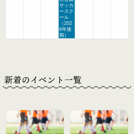
r
サッカ
d
ースク
2
ール
0
（202
2
6年後
6
期）
新着のイベント一覧