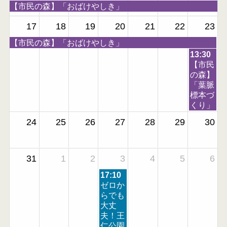
h
h
土
【市民の森】「おばけやしき」
2
2
曜
0
0
17
18
19
20
21
22
23
日,
2
2
7
6
土
【市民の森】「おばけやしき」
6
月
曜
日
13:30
1
日,
曜
【市民
8
7
日,
の森】
t
月
8
「葉脈
h
1
月
標本づ
2
8
2
くり」
0
t
3
2
24
25
26
27
28
29
30
h
r
6
2
d
0
2
2
0
31
1
2
3
4
5
6
6
2
木
17:10
6
曜
ゼロか
日,
らでも
9
大丈
月
夫！王
3
仁公園