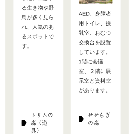
る生き物や野
AED、身障者
鳥が多く見ら
用トイレ、授
れ、人気のあ
乳室、おむつ
るスポットで
交換台を設置
す。
しています。
1階に会議
室、２階に展
示室と資料室
があります。
トリムの
せせらぎ
森（遊
の森
具）