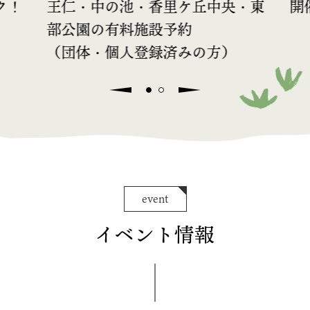
・東
開催日順にイベントをチェック！
王
部
（
event
イベント情報