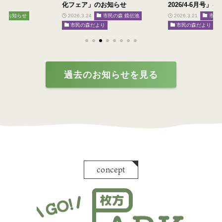
お知らせ
2026/4-6月号」を発行しました！
ンしました！
市民の森 鏡伝池
2026.3.21
市民の森 鏡伝池
2026.3.13
総合
市民の森だより
王仁公園
過去のお知らせを見る
concept