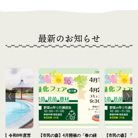
最新のお知らせ
月開催の「春の緑
【市民の森】「市民の森だより
【王仁公園】リニ