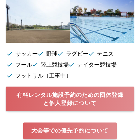
サッカー
野球
ラグビー
テニス
プール
陸上競技場
ナイター競技場
フットサル（工事中）
有料レンタル施設予約のための団体登録
と個人登録について
大会等での優先予約について