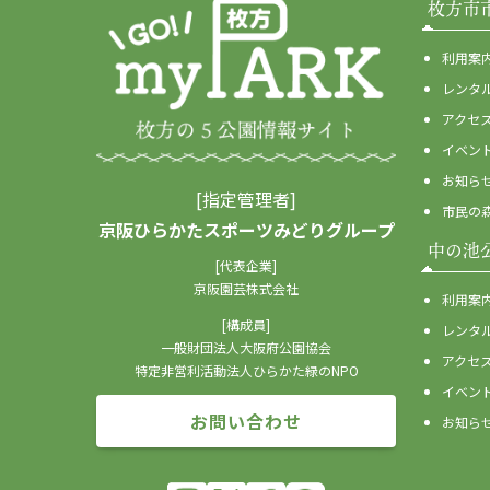
枚方市
利用案
レンタ
アクセ
イベン
お知ら
[指定管理者]
市民の
京阪ひらかたスポーツみどりグループ
中の池
[代表企業]
京阪園芸株式会社
利用案
[構成員]
レンタ
一般財団法人大阪府公園協会
アクセ
特定非営利活動法人ひらかた緑のNPO
イベン
お問い合わせ
お知ら