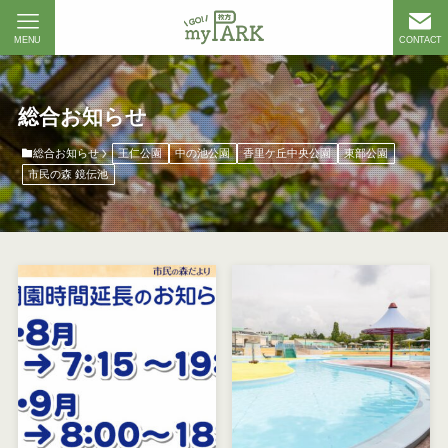
MENU
CONTACT
総合お知らせ
総合お知らせ
王仁公園
中の池公園
香里ケ丘中央公園
東部公園
市民の森 鏡伝池