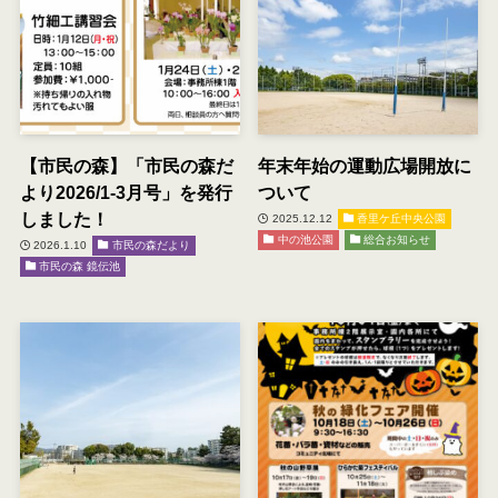
【市民の森】「市民の森だ
年末年始の運動広場開放に
より2026/1-3月号」を発行
ついて
しました！
2025.12.12
香里ケ丘中央公園
中の池公園
総合お知らせ
2026.1.10
市民の森だより
市民の森 鏡伝池