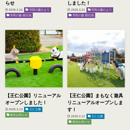
らせ
しました！
2026.3.24
市民の森だより
2026.3.21
市民の森だより
市民の森 鏡伝池
市民の森 鏡伝池
【王仁公園】リニューアル
【王仁公園】まもなく遊具
オープンしました！
リニューアルオープンしま
す！
2026.3.13
王仁公園
総合お知らせ
2026.3.12
王仁公園
総合お知らせ