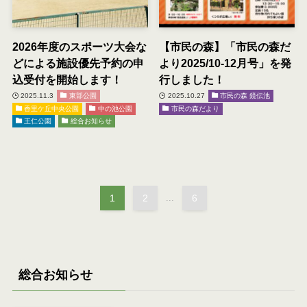
2026年度のスポーツ大会な
【市民の森】「市民の森だ
どによる施設優先予約の申
より2025/10-12月号」を発
込受付を開始します！
行しました！
2025.11.3
東部公園
2025.10.27
市民の森 鏡伝池
香里ケ丘中央公園
中の池公園
市民の森だより
王仁公園
総合お知らせ
1
2
...
6
総合お知らせ