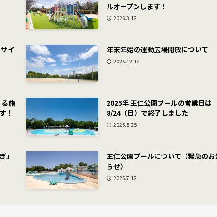
ルオープンします！
2026.3.12
bサイ
年末年始の運動広場開放について
2025.12.12
よる施
2025年 王仁公園プールの営業日は
す！
8/24（日）で終了しました
2025.8.25
ぎ」
王仁公園プールについて（緊急のお
らせ）
2025.7.12