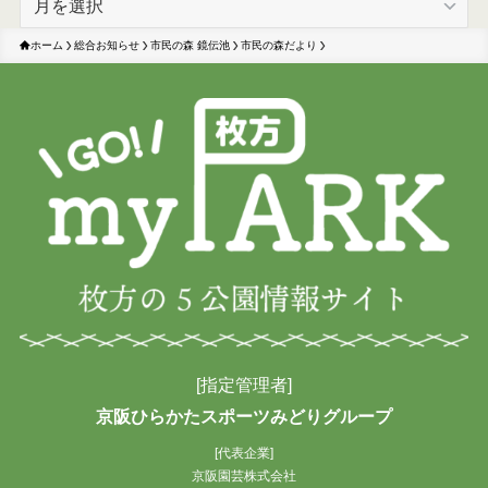
ー
カ
ホーム
総合お知らせ
市民の森 鏡伝池
市民の森だより
イ
ブ
[指定管理者]
京阪ひらかたスポーツみどりグループ
[代表企業]
京阪園芸株式会社