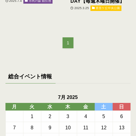
DAY【毎週木曜日開催】
2025.7.4
市民の森 鏡伝池
2025.3.25
香里ケ丘中央公園
1
総合イベント情報
7月 2025
月
火
水
木
金
土
日
1
2
3
4
5
6
7
8
9
10
11
12
13