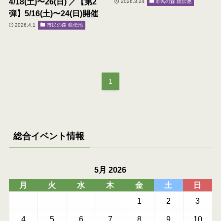
4/18(土)〜26(日) ／【第2
2026.3.24
市民の森 鏡伝池
弾】5/16(土)〜24(日)開催
2026.4.1
市民の森 鏡伝池
1
総合イベント情報
5月 2026
月
火
水
木
金
土
日
1
2
3
4
5
6
7
8
9
10