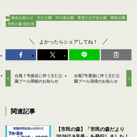
総合お知らせ
王仁公園
中の池公園
香里ケ丘中央公園
東部公園
市民の森 鏡伝池
よかったらシェアしてね！
台風７号接近に伴う王仁公
台風7号通過に伴う王仁公
園プール閉鎖のお知らせ
園プール清掃のお知らせ
関連記事
【市民の森】「市民の森だより
2026/7-9月号」を発行しました！