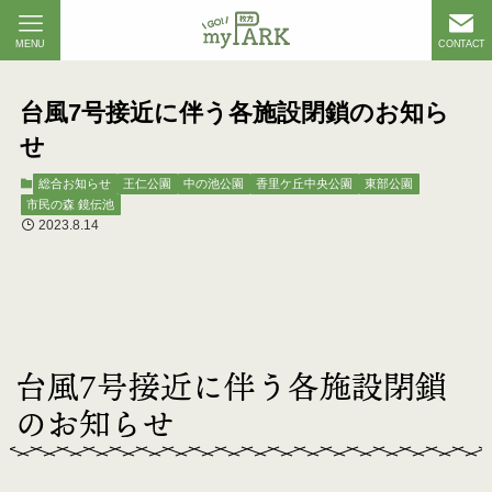
MENU
CONTACT
台風7号接近に伴う各施設閉鎖のお知ら
せ
総合お知らせ
王仁公園
中の池公園
香里ケ丘中央公園
東部公園
市民の森 鏡伝池
2023.8.14
台風7号接近に伴う各施設閉鎖
のお知らせ