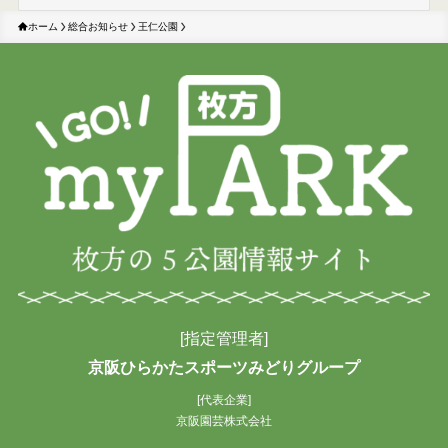
ー
カ
ホーム
総合お知らせ
王仁公園
イ
ブ
[指定管理者]
京阪ひらかたスポーツみどりグループ
[代表企業]
京阪園芸株式会社