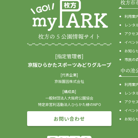
枚方市
利用案
レンタ
アクセ
イベン
お知ら
[指定管理者]
市民の
京阪ひらかたスポーツみどりグループ
中の池
[代表企業]
京阪園芸株式会社
利用案
[構成員]
レンタ
一般財団法人大阪府公園協会
アクセ
特定非営利活動法人ひらかた緑のNPO
イベン
お問い合わせ
お知ら