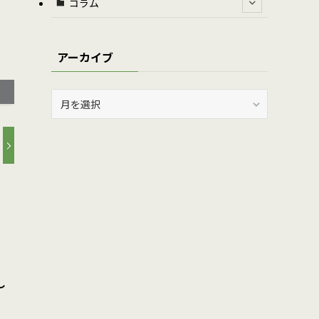
コラム
アーカイブ
ア
ー
カ
イ
ブ
し