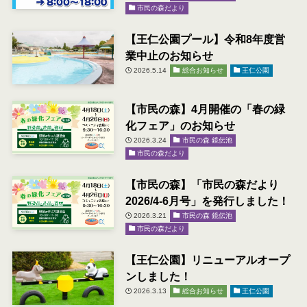
市民の森だより
【王仁公園プール】令和8年度営
業中止のお知らせ
2026.5.14
総合お知らせ
王仁公園
【市民の森】4月開催の「春の緑
化フェア」のお知らせ
2026.3.24
市民の森 鏡伝池
市民の森だより
【市民の森】「市民の森だより
2026/4-6月号」を発行しました！
2026.3.21
市民の森 鏡伝池
市民の森だより
【王仁公園】リニューアルオープ
ンしました！
2026.3.13
総合お知らせ
王仁公園