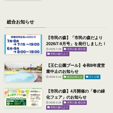
総合お知らせ
【市民の森】「市民の森だより
2026/7-9月号」を発行しました！
2026.7.28
市民の森 鏡伝池
市民の森だより
【王仁公園プール】令和8年度営
業中止のお知らせ
2026.5.14
総合お知らせ
王仁公園
【市民の森】4月開催の「春の緑
化フェア」のお知らせ
2026.3.24
市民の森 鏡伝池
市民の森だより