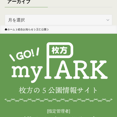
アーカイブ
ア
ー
カ
ホーム
総合お知らせ
王仁公園
イ
ブ
[指定管理者]