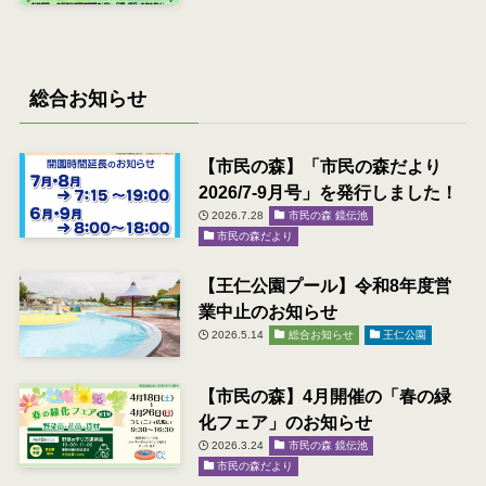
総合お知らせ
【市民の森】「市民の森だより
2026/7-9月号」を発行しました！
2026.7.28
市民の森 鏡伝池
市民の森だより
【王仁公園プール】令和8年度営
業中止のお知らせ
2026.5.14
総合お知らせ
王仁公園
【市民の森】4月開催の「春の緑
化フェア」のお知らせ
2026.3.24
市民の森 鏡伝池
市民の森だより