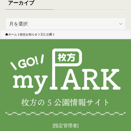
アーカイブ
ア
ー
カ
ホーム
総合お知らせ
王仁公園
イ
ブ
[指定管理者]