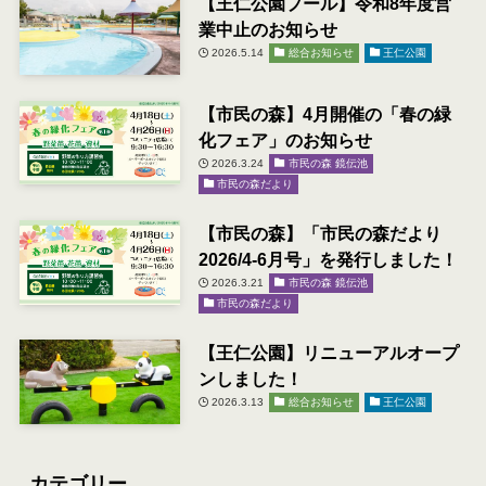
【王仁公園プール】令和8年度営
業中止のお知らせ
2026.5.14
総合お知らせ
王仁公園
【市民の森】4月開催の「春の緑
化フェア」のお知らせ
2026.3.24
市民の森 鏡伝池
市民の森だより
【市民の森】「市民の森だより
2026/4-6月号」を発行しました！
2026.3.21
市民の森 鏡伝池
市民の森だより
【王仁公園】リニューアルオープ
ンしました！
2026.3.13
総合お知らせ
王仁公園
カテゴリー