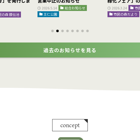
9月号」を発行しま
営業中止のお知らせ
緑化フェア」
2026.5.14
総合お知らせ
2026.3.24
市
王仁公園
市民の森だより
民の森 鏡伝池
過去のお知らせを見る
concept