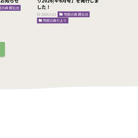
のお知らせ
り2026/4-6月号」を発行しま
ープンしまし
した！
民の森 鏡伝池
2026.3.13
総
王仁公園
2026.3.21
市民の森 鏡伝池
市民の森だより