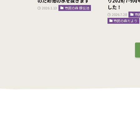
時停止のお知ら
のため池の水を抜きます
り2026/7-
した！
2026.1.13
市民の森 鏡伝池
お知らせ
2026.7.28
市
市民の森だより