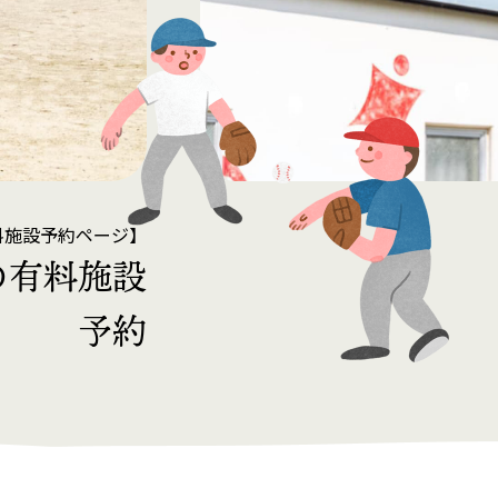
料施設予約ページ】
の有料施設
予約
済みの方）