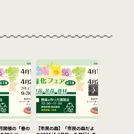
月開催の「春の
【市民の森】「市民の森だよ
【王仁公園】