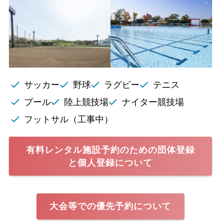
サッカー
野球
ラグビー
テニス
プール
陸上競技場
ナイター競技場
フットサル（工事中）
有料レンタル施設予約のための団体登録
と個人登録について
大会等での優先予約について