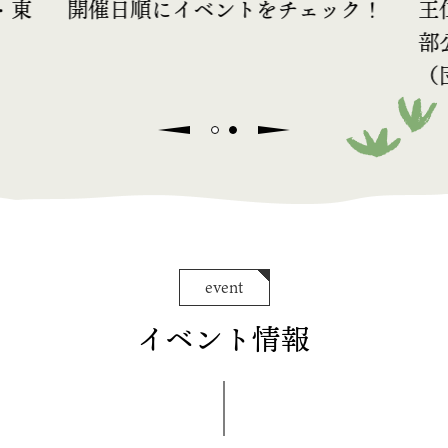
・東
開催日順にイベントをチェック！
王
部
（
event
イベント情報