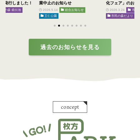
月号」を発行しました！
業中止のお知らせ
化フェア」のお知
市民の森 鏡伝池
2026.5.14
総合お知らせ
2026.3.24
市民
王仁公園
市民の森だより
過去のお知らせを見る
concept