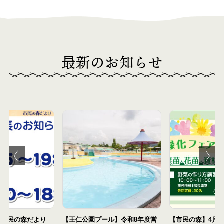
最新のお知らせ
「市民の森だより
【王仁公園プール】令和8年度営
【市民の森】4月