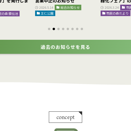
9月号」を発行しま
営業中止のお知らせ
緑化フェア」
2026.5.14
総合お知らせ
2026.3.24
市
王仁公園
市民の森だより
民の森 鏡伝池
過去のお知らせを見る
concept