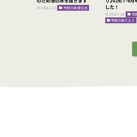
時停止のお知ら
のため池の水を抜きます
り2026/7-
した！
2026.1.13
市民の森 鏡伝池
お知らせ
2026.7.28
市
市民の森だより