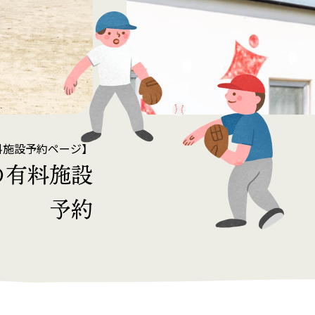
料施設予約ページ】
の有料施設
予約
済みの方）