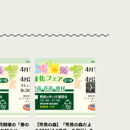
月開催の「春の
【市民の森】「市民の森だよ
【王仁公園】