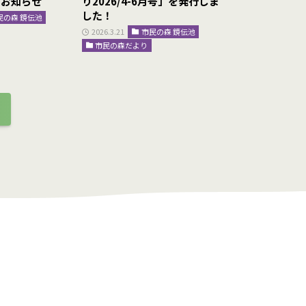
のお知らせ
り2026/4-6月号」を発行しま
ープンしまし
した！
民の森 鏡伝池
2026.3.13
総
王仁公園
2026.3.21
市民の森 鏡伝池
市民の森だより