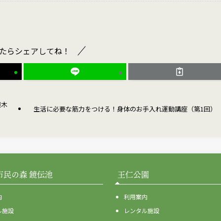
たらシェアしてね！
週木
生活に必要な筋力をつける！身体のお手入れ運動講座（第1回）
市民の森 鏡伝池
王仁公園
内
利用案内
ル施設
レンタル施設