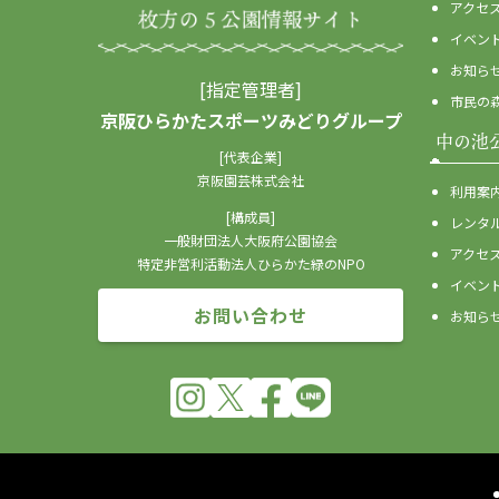
アクセ
イベン
お知ら
[指定管理者]
市民の
京阪ひらかたスポーツみどりグループ
中の池
[代表企業]
京阪園芸株式会社
利用案
[構成員]
レンタ
一般財団法人大阪府公園協会
アクセ
特定非営利活動法人ひらかた緑のNPO
イベン
お問い合わせ
お知ら