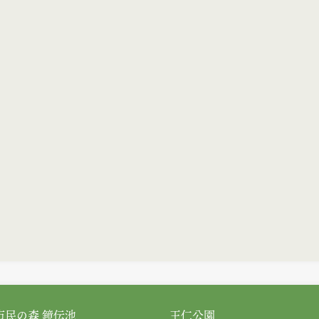
市民の森 鏡伝池
王仁公園