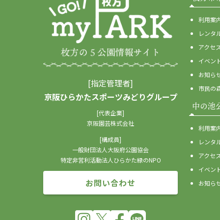
利用案
レンタ
アクセ
イベン
お知ら
[指定管理者]
市民の
京阪ひらかたスポーツみどりグループ
中の池
[代表企業]
京阪園芸株式会社
利用案
[構成員]
レンタ
一般財団法人大阪府公園協会
アクセ
特定非営利活動法人ひらかた緑のNPO
イベン
お問い合わせ
お知ら