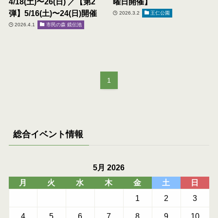
4/18(土)〜26(日) ／【第2
曜日開催】
弾】5/16(土)〜24(日)開催
2026.3.2
王仁公園
2026.4.1
市民の森 鏡伝池
1
総合イベント情報
5月 2026
月
火
水
木
金
土
日
1
2
3
4
5
6
7
8
9
10