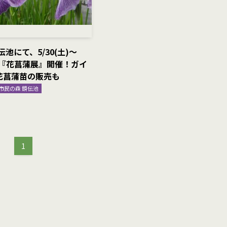
池にて、5/30(土)〜
まで『花菖蒲展』開催！ガイ
花菖蒲苗の販売も
市民の森 鏡伝池
1