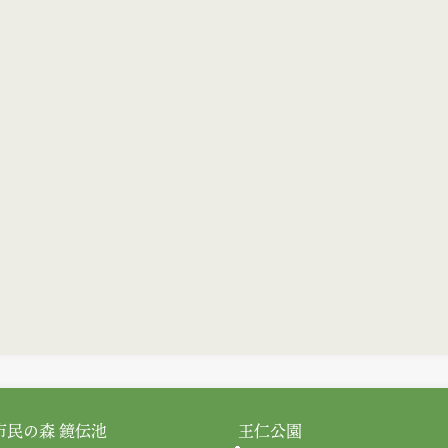
市民の森 鏡伝池
王仁公園