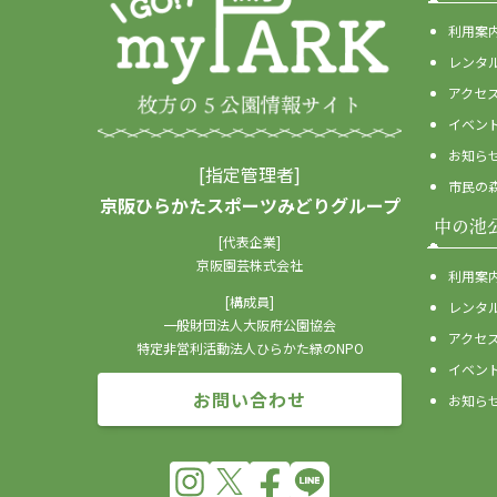
利用案
レンタ
アクセ
イベン
お知ら
[指定管理者]
市民の
京阪ひらかたスポーツみどりグループ
中の池
[代表企業]
京阪園芸株式会社
利用案
[構成員]
レンタ
一般財団法人大阪府公園協会
アクセ
特定非営利活動法人ひらかた緑のNPO
イベン
お問い合わせ
お知ら