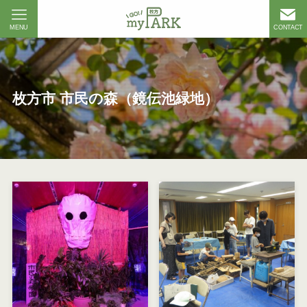
MENU
CONTACT
枚方市 市民の森（鏡伝池緑地）