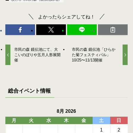
よかったらシェアしてね！
市民の森 鏡伝池にて、大
市民の森 鏡伝池「ひらか
こいのぼりや五月人形展開
た菊フェスティバル」
催
10/25〜11/13開催
総合イベント情報
8月 2026
月
火
水
木
金
土
日
1
2