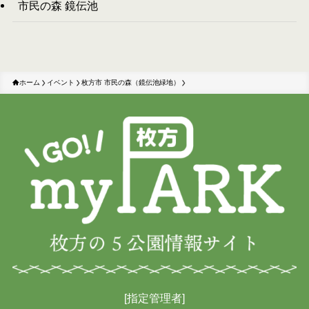
市民の森 鏡伝池
ホーム
イベント
枚方市 市民の森（鏡伝池緑地）
[指定管理者]