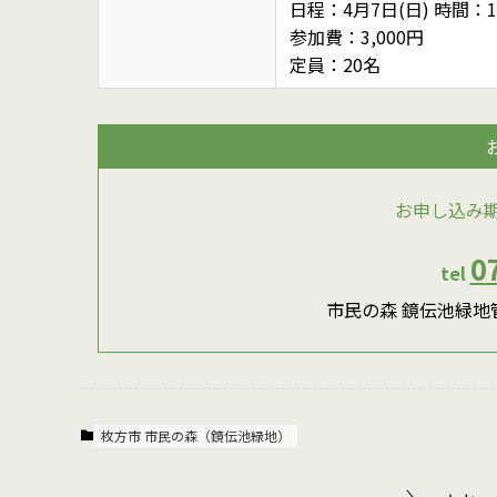
日程：4月7日(日) 時間：13:
参加費：3,000円
定員：20名
お申し込み
0
tel
市民の森 鏡伝池緑地管
枚方市 市民の森（鏡伝池緑地）