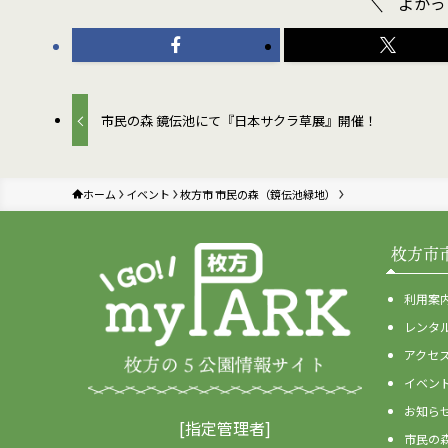
よかっ
市民の森 鏡伝池にて『日本サクラ草展』開催！
ホーム
イベント
枚方市 市民の森（鏡伝池緑地）
枚方市
利用案
レンタ
アクセ
イベン
お知ら
[指定管理者]
市民の