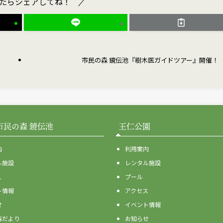
たらシェアしてね！
市民の森 鏡伝池『樹木医ガイドツアー』開催！
市民の森 鏡伝池
王仁公園
内
利用案内
ル施設
レンタル施設
ス
プール
ト情報
アクセス
せ
イベント情報
森だより
お知らせ