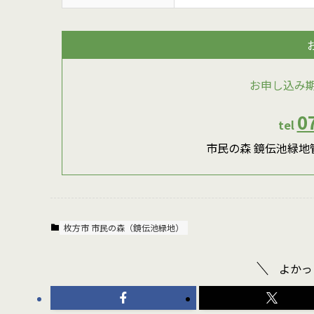
お申し込み
0
tel
市民の森 鏡伝池緑地管
枚方市 市民の森（鏡伝池緑地）
よかっ